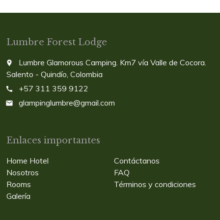
Lumbre Forest Lodge
Lumbre Glamorous Camping. Km7 vía Valle de Cocora.
place
Salento - Quindío, Colombia
+57 311 359 9122
call
glampinglumbre@gmail.com
email
Enlaces importantes
Home Hotel
Contáctanos
Nosotros
FAQ
Rooms
Términos y condiciones
Galería